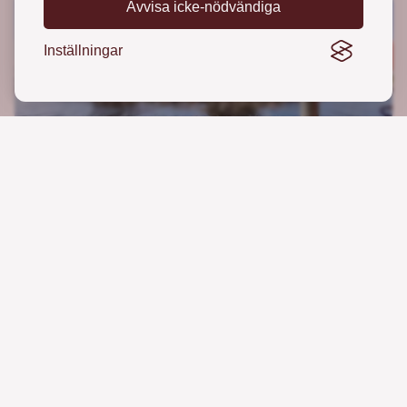
Avvisa icke-nödvändiga
Inställningar
Natur och vatten
Sediment, Höviksnäs
Miljöteknisk undersökning av jord och sediment inför
detaljplaneändring.