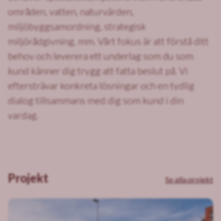
områden, vatten, naturvärden,
miljöbyggsamordning, strategisk
miljörådgivning, mm. Vårt fokus är att förstå ditt
behov och leverera ett underlag som du som
kund känner dig trygg att fatta beslut på. Vi
eftersträvar konkreta lösningar och en tydlig
dialog tillsammans med dig som kund i din
vardag.
Projekt
Se alla projekt