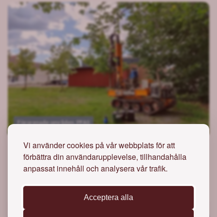
Förorenade områden, PFAS
Vi använder cookies på vår webbplats för att
Brandstationen i Kvänum
förbättra din användarupplevelse, tillhandahålla
Undersökningar och miljökontroll avseende PFAS vid fd
anpassat innehåll och analysera vår trafik.
brandstation i Kvänum, Vara kommun.
Acceptera alla