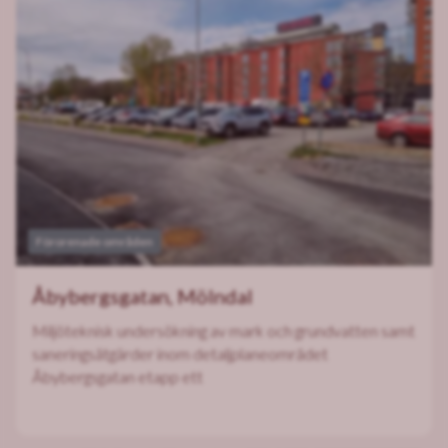
Förorenade områden
Åbybergsgatan, Mölndal
Miljöteknisk undersökning av mark och grundvatten samt
saneringsåtgärder inom detaljplaneområdet
Åbybergsgatan etapp ett