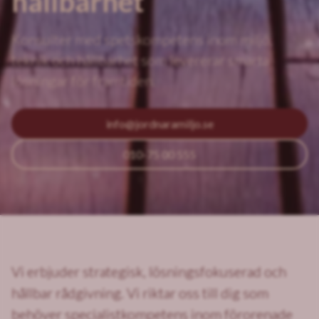
hållbarhet
Konsulter med spetskompetens inom miljö,
teknik och hållbarhet som levererar smarta
lösningar för framtiden.
info@jordnaramiljo.se
010-75 00 555
Vi erbjuder strategisk, lösningsfokuserad och
hållbar rådgivning. Vi riktar oss till dig som
behöver specialistkompetens inom förorenade