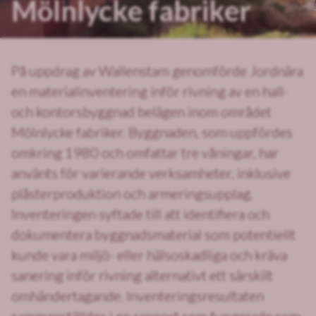
Mölnlycke fabriker
På uppdrag av Wallenstam genomförde Jordnära
en materialinventering inför rivning av en hall-
och kontorsbyggnad belägen inom området
Mölnlycke fabriker. Byggnaden, som uppfördes
omkring 1980 och omfattar tre våningar, har
använts för varierande verksamheter, inklusive
plåsterproduktion och armeringsupplag.
Inventeringen syftade till att identifiera och
dokumentera byggnadsmaterial som potentiellt
kunde vara miljö- eller hälsoskadliga och kräva
sanering inför rivning alternativt ett särskilt
omhändertagande. Inventeringsresultaten