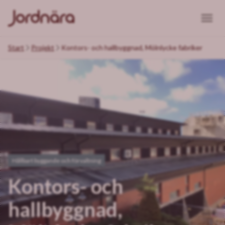
Start
Projekt
Kontors- och hallbyggnad, Mölnlycke fabriker
Hållbart byggande och förvaltning
Kontors- och
hallbyggnad,