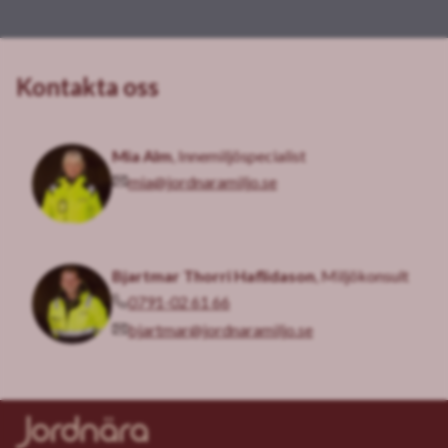
Kontakta oss
Mia Alm
, Innemiljöspecialist
mia@jordnaramiljo.se
Bjartmar Thorri Haflidason
, Miljökonsult
0791-02 61 66
bjartmar@jordnaramiljo.se