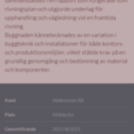
sammanställdes i en rapport som fungerade som
rivningsplan och utgjorde underlag för
upphandling och vägledning vid en framtida
rivning.
Byggnaden kännetecknades av en variation i
byggteknik och installationer för både kontors-
och produktionsmiljöer, vilket ställde krav på en
grundlig genomgång och bedömning av material
och komponenter.
Kund
Wallenstam AB
Plats
Mölnlycke
Genomförande
2021 till 2021