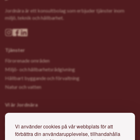
Jordnära är ett konsultbolag som erbjuder tjänster inom
miljö, teknik och hållbarhet.
Tjänster
Förorenade områden
Miljö- och hållbarhetsrådgivning
Hållbart byggande och förvaltning
Natur och vatten
Vi är Jordnära
Om oss
Projekt
Vi använder cookies på vår webbplats för att
Höjdpunkter
förbättra din användarupplevelse, tillhandahålla